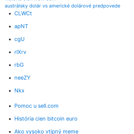
austrálsky dolár vs americké dolárové predpovede
CLWCt
apNT
cgU
rlXrv
rbG
neeZY
Nkx
Pomoc u sell.com
História cien bitcoin euro
Ako vysoko vtipný meme