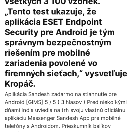
všetkých 3 100 vzoriek.
„Tento test ukazuje, že
aplikácia ESET Endpoint
Security pre Android je tým
správnym bezpečnostným
riešením pre mobilné
zariadenia povolené vo
firemných sieťach,“ vysvetľuje
Kropáč.
Aplikácia Sandesh zadarmo na stiahnutie pre
Android [GIMS] 5 / 5 ( 3 hlasov ) Pred niekoľkými
dňami India uviedla na trh svoju vlastnú oficiálnu
aplikáciu Messenger Sandesh App pre mobilné
telefóny s Androidom. Prieskumník balíkov