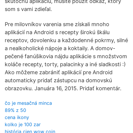
skutočnú aplikáciu, musíte použiť odkaz, ktorý
som s vami zdieľal.
Pre milovníkov varenia sme získali mnoho
aplikácií na Android s recepty širokú škálu
receptov, dovolenku a každodenné pokrmy, silné
a nealkoholické nápoje a koktaily. A domov-
pečené fanúšikovia nájdu aplikácie s množstvom
koláče recepty, torty, palacinky a iné sladkosti :)
Ako môžeme zabrániť aplikácií pre Android
automaticky pridať zástupcu na domovskú
obrazovku. Januára 16, 2015. Pridať komentár.
čo je mesačná minca
89% z 50
cena ikony
kolko je 100 zar
história cien wow coin