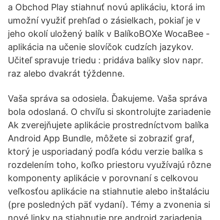
a Obchod Play stiahnuť novú aplikáciu, ktorá im
umožní využiť prehľad o zásielkach, pokiaľ je v
jeho okolí uložený balík v BalíkoBOXe WocaBee -
aplikácia na učenie slovíčok cudzích jazykov.
Učiteľ spravuje triedu : pridáva balíky slov napr.
raz alebo dvakrát týždenne.
Vaša správa sa odosiela. Ďakujeme. Vaša správa
bola odoslaná. O chvíľu si skontrolujte zariadenie
Ak zverejňujete aplikácie prostredníctvom balíka
Android App Bundle, môžete si zobraziť graf,
ktorý je usporiadaný podľa kódu verzie balíka s
rozdelením toho, koľko priestoru využívajú rôzne
komponenty aplikácie v porovnaní s celkovou
veľkosťou aplikácie na stiahnutie alebo inštaláciu
(pre posledných päť vydaní). Témy a zvonenia si
nové linky na stiahnutie pre android zariadenia.