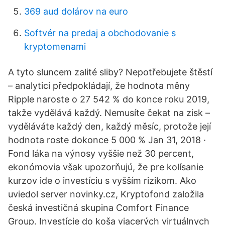
369 aud dolárov na euro
Softvér na predaj a obchodovanie s
kryptomenami
A tyto sluncem zalité sliby? Nepotřebujete štěstí
– analytici předpokládají, že hodnota měny
Ripple naroste o 27 542 % do konce roku 2019,
takže vydělává každý. Nemusíte čekat na zisk –
vyděláváte každý den, každý měsíc, protože její
hodnota roste dokonce 5 000 % Jan 31, 2018 ·
Fond láka na výnosy vyššie než 30 percent,
ekonómovia však upozorňujú, že pre kolísanie
kurzov ide o investíciu s vyšším rizikom. Ako
uviedol server novinky.cz, Kryptofond založila
česká investičná skupina Comfort Finance
Group. Investície do koša viacerých virtuálnych