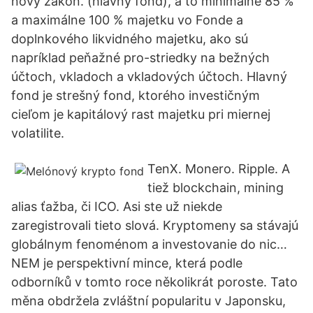
nový zákon. (hlavný fond), a to minimálne 85 %
a maximálne 100 % majetku vo Fonde a
doplnkového likvidného majetku, ako sú
napríklad peňažné pro-striedky na bežných
účtoch, vkladoch a vkladových účtoch. Hlavný
fond je strešný fond, ktorého investičným
cieľom je kapitálový rast majetku pri miernej
volatilite.
TenX. Monero. Ripple. A
tiež blockchain, mining
alias ťažba, či ICO. Asi ste už niekde
zaregistrovali tieto slová. Kryptomeny sa stávajú
globálnym fenoménom a investovanie do nic…
NEM je perspektivní mince, která podle
odborníků v tomto roce několikrát poroste. Tato
měna obdržela zvláštní popularitu v Japonsku,