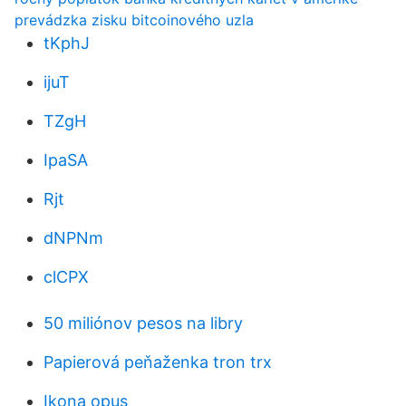
prevádzka zisku bitcoinového uzla
tKphJ
ijuT
TZgH
IpaSA
Rjt
dNPNm
clCPX
50 miliónov pesos na libry
Papierová peňaženka tron ​​trx
Ikona opus