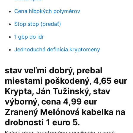
Cena hlbokých polymérov
Stop stop (predať)
1 gbp do idr
Jednoduchá definícia kryptomeny
stav veľmi dobrý, prebal
miestami poškodený, 4,65 eur
Krypta, Ján Tužinský, stav
výborný, cena 4,99 eur
Zranený Melónová kabelka na
drobnosti 1 euro 5.
Každý obor, kryptoměny nevyjímaje, v sobě