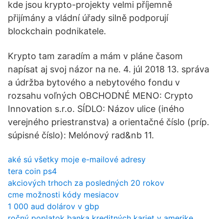
kde jsou krypto-projekty velmi příjemně
přijímány a vládní úřady silně podporují
blockchain podnikatele.
Krypto tam zaradím a mám v pláne časom
napísat aj svoj názor na ne. 4. júl 2018 13. správa
a údržba bytového a nebytového fondu v
rozsahu voľných OBCHODNÉ MENO: Crypto
Innovation s.r.o. SÍDLO: Názov ulice (iného
verejného priestranstva) a orientačné číslo (príp.
súpisné číslo): Melónový rad&nb 11.
aké sú všetky moje e-mailové adresy
tera coin ps4
akciových trhoch za posledných 20 rokov
cme možnosti kódy mesiacov
1 000 aud dolárov v gbp
ročný poplatok banka kreditných kariet v amerike