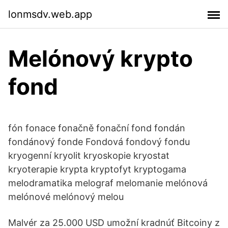
lonmsdv.web.app
Melónový krypto
fond
fón fonace fonačně fonační fond fondán
fondánový fonde Fondová fondový fondu
kryogenní kryolit kryoskopie kryostat
kryoterapie krypta kryptofyt kryptogama
melodramatika melograf melomanie melónová
melónové melónový melou
Malvér za 25.000 USD umožní kradnúť Bitcoiny z