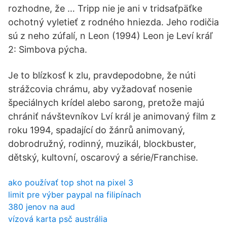
rozhodne, že … Tripp nie je ani v tridsaťpäťke
ochotný vyletieť z rodného hniezda. Jeho rodičia
sú z neho zúfalí, n Leon (1994) Leon je Leví kráľ
2: Simbova pýcha.
Je to blízkosť k zlu, pravdepodobne, že núti
strážcovia chrámu, aby vyžadovať nosenie
špeciálnych krídel alebo sarong, pretože majú
chrániť návštevníkov Lví král je animovaný film z
roku 1994, spadající do žánrů animovaný,
dobrodružný, rodinný, muzikál, blockbuster,
dětský, kultovní, oscarový a série/Franchise.
ako používať top shot na pixel 3
limit pre výber paypal na filipínach
380 jenov na aud
vízová karta psč austrália