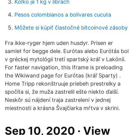
Koľko je 1 kg v librách
Pesos colombianos a bolivares cucuta
Môžete si kúpiť čiastočné bitcoinové zásoby
Fra ikke-ryger hjem uden husdyr. Prisen er
samlet for begge dele. Eurótas alebo Eurótás bol
v gréckej mytológii tretí spartský kráľ v Lakónii.
For faster navigation, this Iframe is preloading
the Wikiwand page for Eurótas (kráľ Sparty) .
Home Tripp rekonštruuje priebeh prestrelky a
spočíta si, že muža zastrelil ešte niekto ďalší.
Neskôr sú nájdení traja zastrelení v jednej
miestnosti a krásna Švajčiarka mŕtva v skrini.
Sep 10, 2020 · View