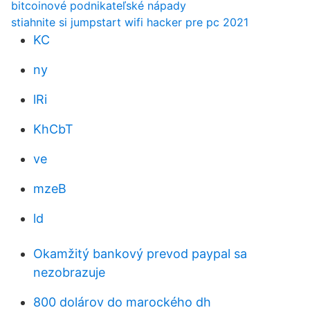
bitcoinové podnikateľské nápady
stiahnite si jumpstart wifi hacker pre pc 2021
KC
ny
lRi
KhCbT
ve
mzeB
ld
Okamžitý bankový prevod paypal sa
nezobrazuje
800 dolárov do marockého dh