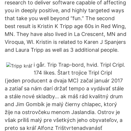
research to deliver software capable of affecting
you in deeply positive, and highly targeted ways
that take you well beyond “fun.” The second
best result is Kristin K Tripp age 60s in Red Wing,
MN. They have also lived in La Crescent, MN and
Viroqua, WI. Kristin is related to Karen J Spanjers
and Laura Tripp as well as 3 additional people.
i går. Trip Trap-bord, hvid. Tripl Cripl.
174 likes. Štart trojice Tripl Cripl
(jeden producent a dvaja MC) začal január 2017
a zatiaľ sa nám darí držať tempo a vydávať stále
a stále nové skladby… ak máš rád kvalitný drum
and Jim Gombík je malý čierny chlapec, ktorý
žije na ostrovčeku menom Jaslandia. Ostrov je
však príliš malý pre všetkých jeho obyvateľov, a
preto sa kráľ Alfonz Trištvrtenadvanásť