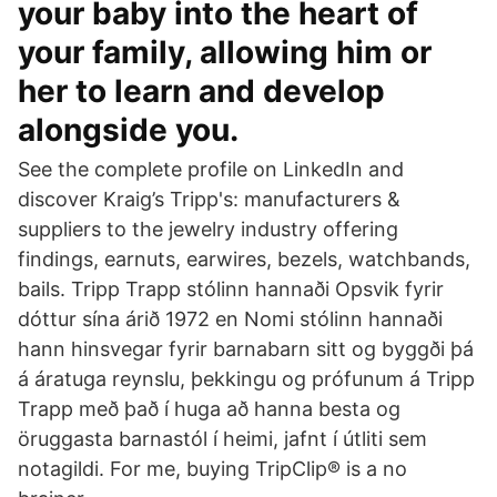
your baby into the heart of
your family, allowing him or
her to learn and develop
alongside you.
See the complete profile on LinkedIn and
discover Kraig’s Tripp's: manufacturers &
suppliers to the jewelry industry offering
findings, earnuts, earwires, bezels, watchbands,
bails. Tripp Trapp stólinn hannaði Opsvik fyrir
dóttur sína árið 1972 en Nomi stólinn hannaði
hann hinsvegar fyrir barnabarn sitt og byggði þá
á áratuga reynslu, þekkingu og prófunum á Tripp
Trapp með það í huga að hanna besta og
öruggasta barnastól í heimi, jafnt í útliti sem
notagildi. For me, buying TripClip® is a no